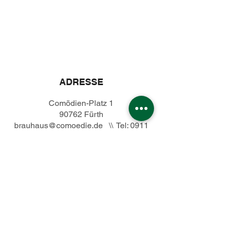
Standort &
Öffnungszeiten
ADRESSE
Comödien-Platz 1
90762 Fürth
brauhaus@comoedie.de
\\ Tel:
0911
74929947
ÖFFNUNGSZEITEN
Montag Ruhetag
Dienstag – Samstag 11:30 – 24:00
Sonntag 11:00 –21:00
Anfahrt