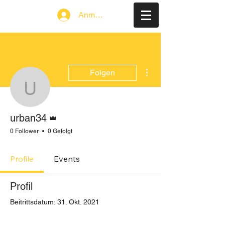
Anmelden
Weitere Optionen
Folgen
urban34
Administrator
urban34
0 Follower
0 Gefolgt
Profile
Events
Profil
Beitrittsdatum: 31. Okt. 2021