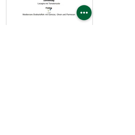
19. Juli 2022
∙
0
Min.
Wochenkarte
255
0
Mehr laden