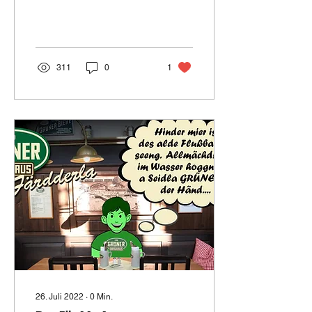
311
0
1
26. Juli 2022
∙
0
Min.