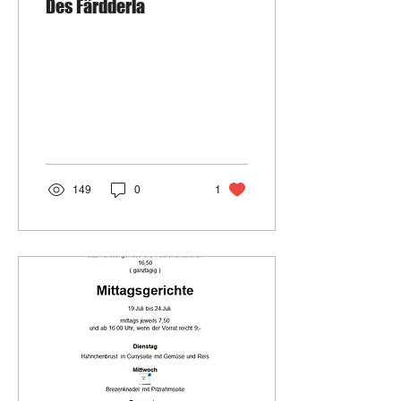
Des Färdderla
149
0
1