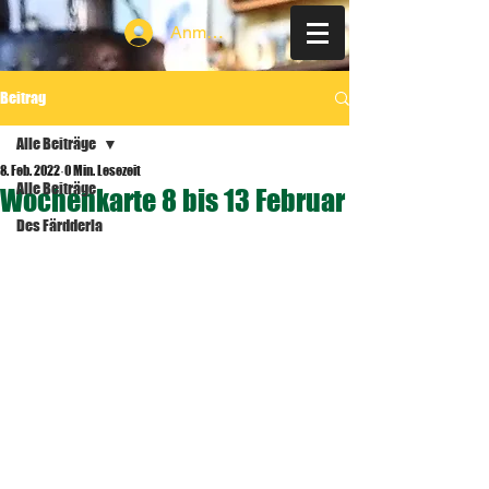
Anmelden
Beitrag
Alle Beiträge
8. Feb. 2022
0 Min. Lesezeit
Alle Beiträge
Wochenkarte 8 bis 13 Februar
Des Färdderla