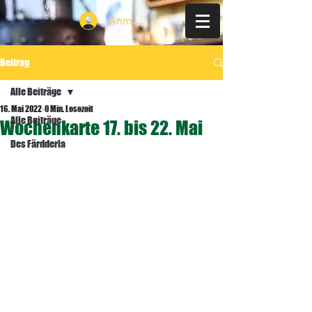
Anmelden
Beitrag
Alle Beiträge
16. Mai 2022
0 Min. Lesezeit
Alle Beiträge
Wochenkarte 17. bis 22. Mai
Des Färdderla