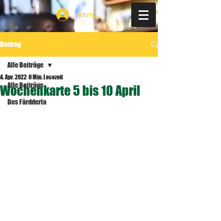
Anmelden
Beitrag
Alle Beiträge
4. Apr. 2022
0 Min. Lesezeit
Alle Beiträge
Wochenkarte 5 bis 10 April
Des Färdderla